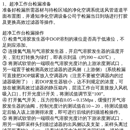
1、超净工作台检漏准备
准备好检漏所需器材与待检区域的净化空调系统送风管道道平
面布置图，并通知净化空调设备公司于检漏当日到场进行打胶
及更换高效过滤器等操作。
超净工作台检漏操作
① 检查气溶胶发生器中DOP溶剂的液位是否高于低液位，不
足则应添加。
② 连接氮气瓶与气溶胶发生器，开启气溶胶发生器的温度开
关，至红灯转换为绿灯，即表示到温（约390～420℃）。
③ 将测试软管的一端呗在气溶胶光度计的上游浓度测试口，
另一端置于被检测高效过滤器的进风侧（上游侧） [系统检漏
可直接把DOP烟雾放入空调器内（注意不要被空调器内的过
滤器吸附了）；若DOP发生器较小，达不到规定的浓度，可
放在被测高效过滤器的静压箱内，层流工作台可直接放入风机
吸入口]，打开光度计开关，将测试值调节至“100”。
④ 打开氮气开关，压力控制在0.05～0.15Mpa，缓慢打开气溶
胶发生器的油阀，控制光度计的测试值在10～20，待测试值稳
定后输入该上游测得浓度，即可进行后续的扫描巡检操作。
⑤ 将测试软管的一端呗在气溶胶光度计的下游浓度测试口，
用另一端即采样头扫描过滤器的出风侧以及支架，采样头离过