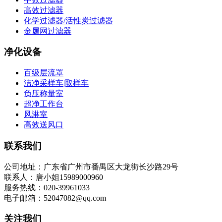
高效过滤器
化学过滤器/活性炭过滤器
金属网过滤器
净化设备
百级层流罩
洁净采样车|取样车
负压称量室
超净工作台
风淋室
高效送风口
联系我们
公司地址：广东省广州市番禺区大龙街长沙路29号
联系人：唐小姐15989000960
服务热线：020-39961033
电子邮箱：52047082@qq.com
关注我们