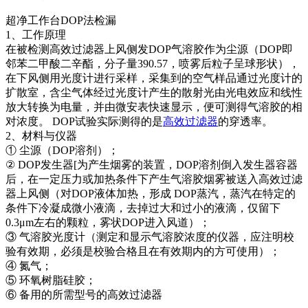
超净工作台DOP法检漏
1、工作原理
在被检测高效过滤器上风侧发DOP气溶胶作为尘源（DOP即
邻苯二甲酸二辛酯，分子量390.57，喷雾后粒子呈球形状），
在下风侧用光度计进行采样，采集到的空气样品通过光度计的
扩散室，含尘气体经过光度计产生的散射光由光电效应和线性
放大转换为电量，并由微安表快速显示，便可测得气溶胶的相
对浓度。 DOP试验实际测得的是
高效过滤器
的穿透率。
2、材料与仪器
① 尘源（DOP溶剂）；
② DOP发生器[为产生烟雾的装置，DOP溶剂倒入发生器容器
后，在一定压力或加热条件下产生气溶胶烟雾被送入高效过滤
器上风侧（对DOP液体加热，形成 DOP蒸汽，蒸汽在特定的
条件下冷凝成微小液滴，去掉过大和过小的液滴，仅留下
0.3μm左右的颗粒，雾状DOP进入风道）；
③ 气溶胶光度计（测定和显示气溶胶浓度的仪器，应注明校
验有效期，必须是校验合格且在有效期内的方可使用）；
④ 氮气；
⑤ 环氧树脂硅胶；
⑥ 备用的所需型号的高效过滤器