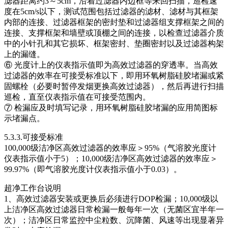
滤器距离约3～5cm，沿着过滤器内边框等来回扫描，巡检速
度在5cm/s以下，测试范围包括过滤器的滤材、滤材与其框架
内部的连接、过滤器框架的密封垫和过滤器组支撑框架之间的
连接、支撑框架和墙壁或顶棚之间的连接，以检查过滤器介质
中的小针孔和其它损坏、框架密封、垫圈密封以及过滤器构架
上的漏缝。
⑥ 光度计上的仪表指示值即为高效过滤器的穿透率。当高效
过滤器的效率在可接受标准以下，即用环氧树脂硅胶堵漏或紧
固螺栓（必要时暂停发烟更换高效过滤器），然后再进行扫描
巡检，直至仪表指示值在可接受范围内。
⑦ 检漏应及时填写记录，用环氧树脂硅胶堵漏的应用简图标
示堵漏点。
5.3.3.可接受标准
100,000级洁净区高效过滤器的效率应＞95%（气溶胶光度计
仪表指示值小于5）；10,000级洁净区高效过滤器的效率应＞
99.97%（即气溶胶光度计仪表指示值小于0.03）。
超净工作台说明
1、高效过滤器安装或更换后必须进行DOP检漏；10,000级以
上洁净区高效过滤器日常检漏一般每年一次（无菌区宜半年一
次）；洁净区日常监控中尘粒数、沉降菌、风速等出现显著异