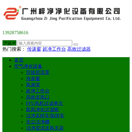
13928758616
热门搜索：
传递窗
超净工作台
高效过滤器
首页
空气净化设备
百级层流罩
传递窗
风淋室
超净工作台
高效送风口
FFU风机过滤单元
新风净化过滤柜
洁净采样车|取样车
无尘洁净棚
洁净层流送风天花