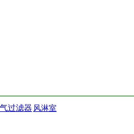
气过滤器
风淋室