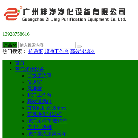
13928758616
热门搜索：
传递窗
超净工作台
高效过滤器
首页
空气净化设备
百级层流罩
传递窗
风淋室
超净工作台
高效送风口
FFU风机过滤单元
新风净化过滤柜
洁净采样车|取样车
无尘洁净棚
洁净层流送风天花