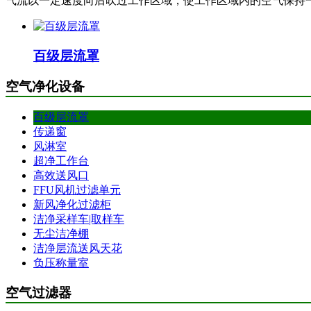
气流以一定速度向后吹过工作区域，使工作区域内的空气保持
百级层流罩
空气净化设备
百级层流罩
传递窗
风淋室
超净工作台
高效送风口
FFU风机过滤单元
新风净化过滤柜
洁净采样车|取样车
无尘洁净棚
洁净层流送风天花
负压称量室
空气过滤器