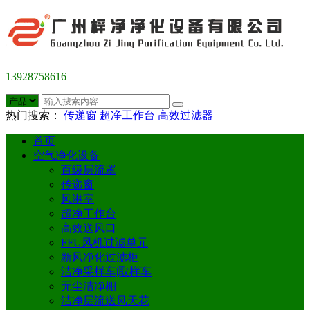
13928758616
热门搜索：
传递窗
超净工作台
高效过滤器
首页
空气净化设备
百级层流罩
传递窗
风淋室
超净工作台
高效送风口
FFU风机过滤单元
新风净化过滤柜
洁净采样车|取样车
无尘洁净棚
洁净层流送风天花