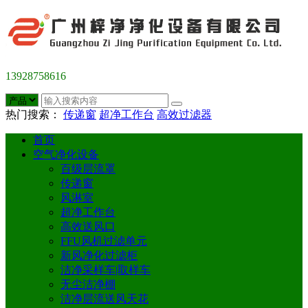
13928758616
热门搜索：
传递窗
超净工作台
高效过滤器
首页
空气净化设备
百级层流罩
传递窗
风淋室
超净工作台
高效送风口
FFU风机过滤单元
新风净化过滤柜
洁净采样车|取样车
无尘洁净棚
洁净层流送风天花