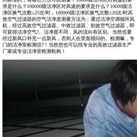
求是什么？100000级洁净区对风速的要求是什么？10000级洁
净区换气次数≥25次/时，100000级洁净区换气次数≥20次/时高
效空气过滤器的空气洁净度测量方法为：通过洁净空调循环风
机，经过高效空气过滤器、中效过滤器、初效空气过滤器，即
可获得洁净空气?。洁净度不同，风的流向有区别。当然也要
经过新风口补充一点新风，否则人在里面很闷的。检测嘛，专
门的洁净室检测仪?！当然您也可以找专业的高效过滤器生产
厂家或专业洁净室检测机构！