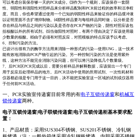
可以考虑分装保存够一天的PCR成分。⑶作为一个规则，应该保存一套阴
性、弱阳性和强阳性对照样品来分析样品配制和PCR前过程的效率和洁净程
度。而且，你也希望通过使用一个已知的弱阳性样品来验证你的样品缓冲液
以证明里面不含扩增抑制物。⑷阴性样品要与每组样品同时做，以分析是否
存在样品与样品之间的污染以及是否存在PCR产物的污染，阴性对照应该包
括核酸以外的所有试剂。⑸当做阳性对照时，有两个理由决定了应该使用最
少数量的核酸。⑹由于必须有对照反应，对照模板的特点应该予以考虑。
6、控制污染的方法。
已设计出很有力的酶学方法用来消除一种形式的污染—使用UNG，这一技术
能有效地消除由PCR产物引起的污染。另一种控制污染的方法是使用紫外
线，这种方法不能完全消除污染问题，但可以将污染降低几个数量级。
7、后PCR区PCR完成以后，需要分析样品并解释数据，应该留出一个专门
用于反应后处理样品的地方。后PCR活动中使用的所用试剂、一次性耗材和
仪器都必须是专门用于这一目的，决不能把实验室这一区域的试剂或仪器用
于任何前PCR活动。
一、PCR实验室传递窗目前常用的有
电子互锁传递窗
和
机械互
锁传递窗
两种。
电子互锁传递窗|电子联锁传递窗|电子互锁传递柜基本要求配
置：
1、产品材质：采用SUS304不锈钢、SUS201不锈钢、冷轧钢
板烤漆（注：一般外箱体采用冷轧钢板烤漆，内胆采用不锈钢