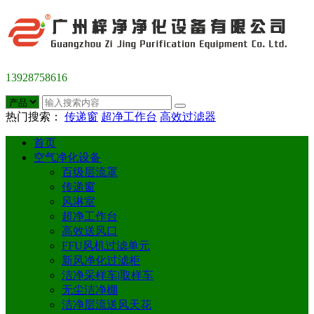
13928758616
热门搜索：
传递窗
超净工作台
高效过滤器
首页
空气净化设备
百级层流罩
传递窗
风淋室
超净工作台
高效送风口
FFU风机过滤单元
新风净化过滤柜
洁净采样车|取样车
无尘洁净棚
洁净层流送风天花