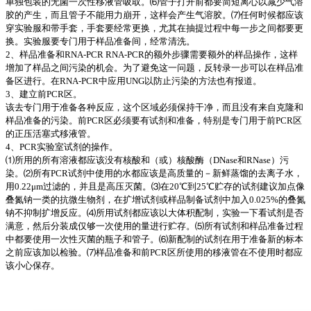
单独包装的无菌一次性移液管吸取。⑹管子打开前都要简短离心以减少气溶
胶的产生，而且管子不能用力崩开，这样会产生气溶胶。⑺任何时候都应该
穿实验服和带手套，手套要经常更换，尤其在抽提过程中每一步之间都要更
换。实验服要专门用于样品准备间，经常清洗。
2、样品准备和RNA-PCR RNA-PCR的额外步骤需要额外的样品操作，这样
增加了样品之间污染的机会。为了避免这一问题，反转录一步可以在样品准
备区进行。在RNA-PCR中应用UNG以防止污染的方法也有报道。
3、建立前PCR区。
该去专门用于准备各种反应，这个区域必须保持干净，而且没有来自克隆和
样品准备的污染。前PCR区必须要有试剂和准备，特别是专门用于前PCR区
的正压活塞式移液管。
4、PCR实验室试剂的操作。
⑴所用的所有溶液都应该没有核酸和（或）核酸酶（DNase和RNase）污
染。⑵所有PCR试剂中使用的水都应该是高质量的－新鲜蒸馏的去离子水，
用0.22μm过滤的，并且是高压灭菌。⑶在20℃到25℃贮存的试剂建议加点像
叠氮钠一类的抗微生物剂，在扩增试剂或样品制备试剂中加入0.025%的叠氮
钠不抑制扩增反应。⑷所用试剂都应该以大体积配制，实验一下看试剂是否
满意，然后分装成仅够一次使用的量进行贮存。⑸所有试剂和样品准备过程
中都要使用一次性灭菌的瓶子和管子。⑹新配制的试剂在用于准备新的标本
之前应该加以检验。⑺样品准备和前PCR区所使用的移液管在不使用时都应
该小心保存。