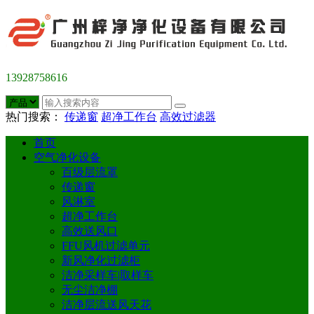
13928758616
热门搜索：
传递窗
超净工作台
高效过滤器
首页
空气净化设备
百级层流罩
传递窗
风淋室
超净工作台
高效送风口
FFU风机过滤单元
新风净化过滤柜
洁净采样车|取样车
无尘洁净棚
洁净层流送风天花