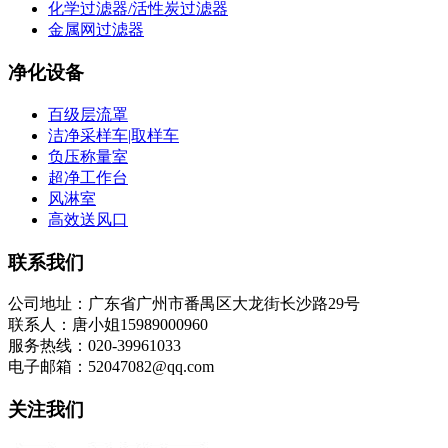
化学过滤器/活性炭过滤器
金属网过滤器
净化设备
百级层流罩
洁净采样车|取样车
负压称量室
超净工作台
风淋室
高效送风口
联系我们
公司地址：广东省广州市番禺区大龙街长沙路29号
联系人：唐小姐15989000960
服务热线：020-39961033
电子邮箱：52047082@qq.com
关注我们