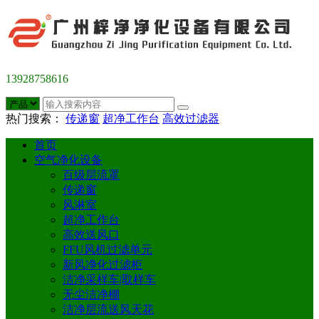
13928758616
热门搜索：
传递窗
超净工作台
高效过滤器
首页
空气净化设备
百级层流罩
传递窗
风淋室
超净工作台
高效送风口
FFU风机过滤单元
新风净化过滤柜
洁净采样车|取样车
无尘洁净棚
洁净层流送风天花