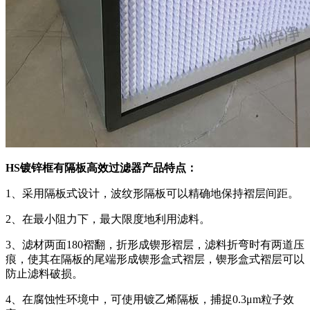
HS镀锌框有隔板高效过滤器产品特点：
1、采用隔板式设计，波纹形隔板可以精确地保持褶层间距。
2、在最小阻力下，最大限度地利用滤料。
3、滤材两面180褶翻，折形成锲形褶层，滤料折弯时有两道压
痕，使其在隔板的尾端形成锲形盒式褶层，锲形盒式褶层可以
防止滤料破损。
4、在腐蚀性环境中，可使用镀乙烯隔板，捕捉0.3μm粒子效