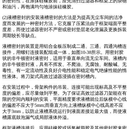
的密封性，在涂抹硅橡胶前，应先清扫过滤器和框架上的杂物
和油污，再饱满均匀地涂抹硅橡胶。
(2)液槽密封的安装液槽密封的方法是为提高无尘车间的洁净
度而发展的一种密封方法，它克服了压紧法由于框架端面平整
度差，而使过滤器密封不严密或密封垫层老化泄漏及更换拆装
周期较长等缺点。
液槽密封的装置是用铝合金板压制成二通、三通、四通沟槽连
接件，用螺钉连接装配组成一体，如图10-38所示。用密封胶
状的非牛顿密封液密封，适用于垂直单向流无尘车间。液槽内
的非牛顿密封液，具有不挥发、不爬油、无腐蚀、耐酸碱、无
毒性、有一定流动性及良好介电性能和稳定电气绝缘性能的惰
性液体。将刀架式高效过滤器浸插在密封槽内。
在安装过程中，骨架构件的吊装、连接可能出现标高及不平整
度的偏差，应尽量做到平整。为了保证高效过滤器刀架能在有
限的空间内顺利的安装，平面精度要求液槽就位后纵横中心线
的偏差不应大于5mm;而垂直方向上液槽纵横中心线高差不应
大于3mm，以防止液槽系统运行到液面差接近最大值，而使液
槽露底鼓泡漏气或局部液体外溢。
框架液槽连接后，应用硅橡胶或环氧树脂胶及其他密封胶来密