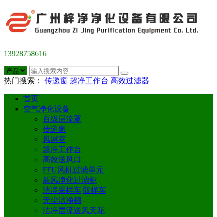
13928758616
热门搜索：
传递窗
超净工作台
高效过滤器
首页
空气净化设备
百级层流罩
传递窗
风淋室
超净工作台
高效送风口
FFU风机过滤单元
新风净化过滤柜
洁净采样车|取样车
无尘洁净棚
洁净层流送风天花