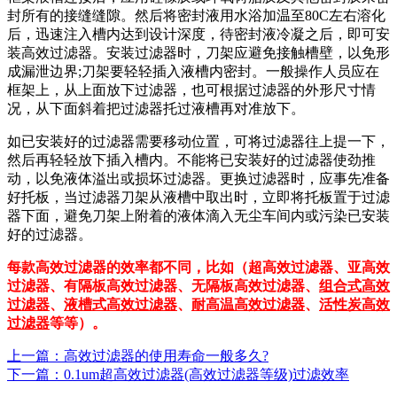
封所有的接缝缝隙。然后将密封液用水浴加温至80C左右溶化
后，迅速注入槽内达到设计深度，待密封液冷凝之后，即可安
装高效过滤器。安装过滤器时，刀架应避免接触槽壁，以免形
成漏泄边界;刀架要轻轻插入液槽内密封。一般操作人员应在
框架上，从上面放下过滤器，也可根据过滤器的外形尺寸情
况，从下面斜着把过滤器托过液槽再对准放下。
如已安装好的过滤器需要移动位置，可将过滤器往上提一下，
然后再轻轻放下插入槽内。不能将已安装好的过滤器使劲推
动，以免液体溢出或损坏过滤器。更换过滤器时，应事先准备
好托板，当过滤器刀架从液槽中取出时，立即将托板置于过滤
器下面，避免刀架上附着的液体滴入无尘车间内或污染已安装
好的过滤器。
每款高效过滤器的效率都不同，比如（超高效过滤器、亚高效
过滤器、有隔板高效过滤器、无隔板高效过滤器、
组合式高效
过滤器
、
液槽式高效过滤器
、
耐高温高效过滤器
、
活性炭高效
过滤器
等等）。
上一篇：高效过滤器的使用寿命一般多久?
下一篇：0.1um超高效过滤器(高效过滤器等级)过滤效率