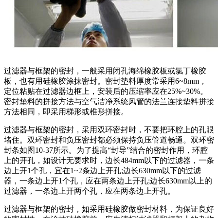
过滤器与框架的密封，一般采用闭孔海绵橡胶板或氯丁橡胶
板，也有用硅橡胶涂抹密封。密封垫料厚度常采用6~8mm，
定位粘贴在过滤器边框上，安装后的压缩率应在25%~30%。
密封垫料的拼接方法与空气洁净系统风管的法兰连接垫料拼接
方法相同，即采用梯形或椎形拼接。
过滤器与框架的密封，采用双环密封时，不要把环腔上的孔眼
堵住。双环密封和负压密封都必须保持负压管道畅通。双环密
封条如图10-37所示。为了提高“封导”结合的密封作用，环腔
上的开孔，如设计无要求时，边长484mm以下的过滤器，一条
边上开1个孔，宜在1~2条边上开孔;边长630mm以下的过滤
器，一条边上开1个孔，应在两条边上开孔;边长630mm以上的
过滤器，一条边上开两个孔，应在两条边上开孔。
过滤器与框架的密封，如采用硅橡胶做密封材料，为保证良好