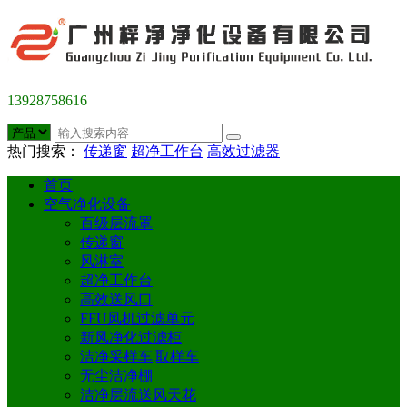
13928758616
热门搜索：
传递窗
超净工作台
高效过滤器
首页
空气净化设备
百级层流罩
传递窗
风淋室
超净工作台
高效送风口
FFU风机过滤单元
新风净化过滤柜
洁净采样车|取样车
无尘洁净棚
洁净层流送风天花