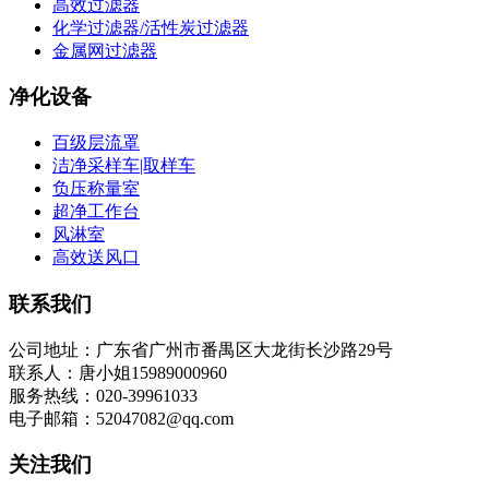
高效过滤器
化学过滤器/活性炭过滤器
金属网过滤器
净化设备
百级层流罩
洁净采样车|取样车
负压称量室
超净工作台
风淋室
高效送风口
联系我们
公司地址：广东省广州市番禺区大龙街长沙路29号
联系人：唐小姐15989000960
服务热线：020-39961033
电子邮箱：52047082@qq.com
关注我们