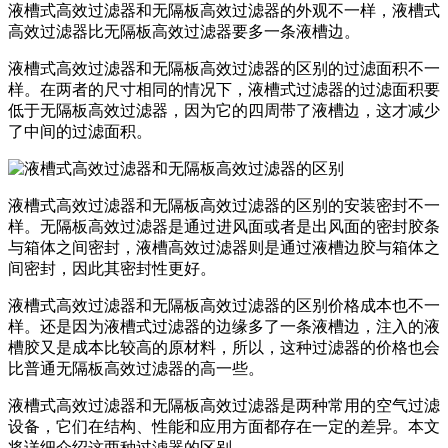
液槽式高效过滤器和无隔板高效过滤器的外观不一样，液槽式
高效过滤器比无隔板高效过滤器要多一条液槽边。
液槽式高效过滤器和无隔板高效过滤器的区别的过滤面积不一
样。在两者的尺寸相同的情况下，液槽式过滤器的过滤面积要
低于无隔板高效过滤器，因为它的四周带了液槽边，这才减少
了中间的过滤面积。
液槽式高效过滤器和无隔板高效过滤器的区别的安装密封不一
样。无隔板高效过滤器是通过进风面或者是出风面的密封胶条
与箱体之间密封，液槽高效过滤器则是通过液槽边胶与箱体之
间密封，因此其密封性更好。
液槽式高效过滤器和无隔板高效过滤器的区别价格成本也不一
样。还是因为液槽式过滤器的边缘多了一条液槽边，注入的液
槽胶又是成本比较高的原材料，所以，这种过滤器的价格也会
比普通无隔板高效过滤器的高一些。
液槽式高效过滤器和无隔板高效过滤器是两种常用的空气过滤
设备，它们在结构、性能和应用方面都存在一定的差异。本文
将详细介绍这两种过滤器的区别。