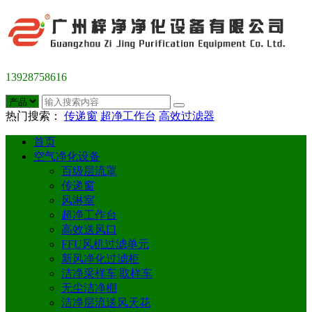
13928758616
热门搜索：
传递窗
超净工作台
高效过滤器
首页
空气净化设备
百级层流罩
传递窗
风淋室
超净工作台
高效送风口
FFU风机过滤单元
新风净化过滤柜
洁净采样车|取样车
无尘洁净棚
洁净层流送风天花