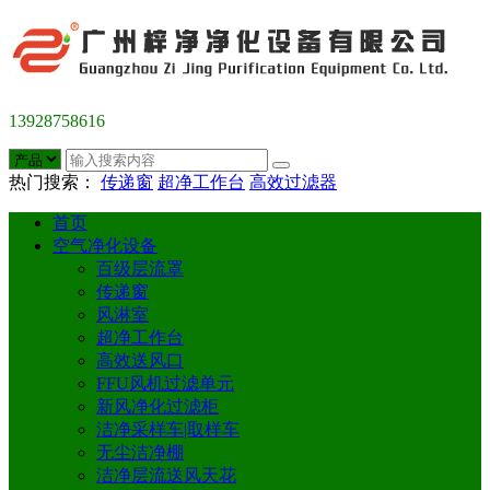
13928758616
热门搜索：
传递窗
超净工作台
高效过滤器
首页
空气净化设备
百级层流罩
传递窗
风淋室
超净工作台
高效送风口
FFU风机过滤单元
新风净化过滤柜
洁净采样车|取样车
无尘洁净棚
洁净层流送风天花