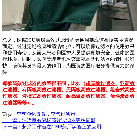
总之，医院ICU病房高效过滤器的更换周期应该根据实际情况
而定。通过定期检查和清洁维护，可以确保过滤器的使用效果
和使用寿命，从而为患者和医护人员提供更加安全、健康的医
疗环境。同时，医院管理者也应该重视高效过滤器的管理和维
护，确保其发挥最大的作用，为医院的医疗服务提供有力的保
障。
每款高效过滤器的效率都不同，比如（
超高效过滤器
、
亚高效
过滤器
、
有隔板高效过滤器
、
无隔板高效过滤器
、
组合式高效
过滤器
、
液槽式高效过滤器
、
耐高温高效过滤器
、
活性炭高效
过滤器
等等）。
Tags：
空气净化设备
，
空气过滤器
上一篇：洁净室有隔板高效过滤器更换周期
下一篇：超净工作台在GMP药厂实验室的应用