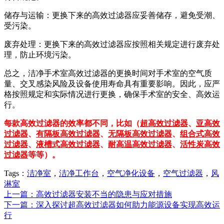
储存与运输：更换下来的高效过滤器应妥善储存，避免受潮、
受污染。
废弃处理：更换下来的高效过滤器应按照相关规定进行废弃处
理，防止环境污染。
总之，洁净手术室高效过滤器的更换时间对手术室的空气质
量、交叉感染风险及设备使用寿命具有重要影响。因此，应严
格按照规定和实际情况进行更换，确保手术室的安全、高效运
行。
每款高效过滤器的效率都不同，比如（
超高效过滤器
、
亚高效
过滤器
、
有隔板高效过滤器
、
无隔板高效过滤器
、
组合式高效
过滤器
、
液槽式高效过滤器
、
耐高温高效过滤器
、
活性炭高效
过滤器
等等）。
Tags：
洁净室
，
洁净工作台
，
空气净化设备
，
空气过滤器
，
风
淋室
上一篇：高效过滤器安装不当的隐患与应对措施
下一篇：深入探讨超高效过滤器如何助力能源设备实现高效运
行