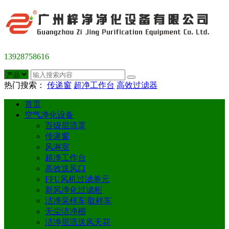
13928758616
热门搜索：
传递窗
超净工作台
高效过滤器
首页
空气净化设备
百级层流罩
传递窗
风淋室
超净工作台
高效送风口
FFU风机过滤单元
新风净化过滤柜
洁净采样车|取样车
无尘洁净棚
洁净层流送风天花