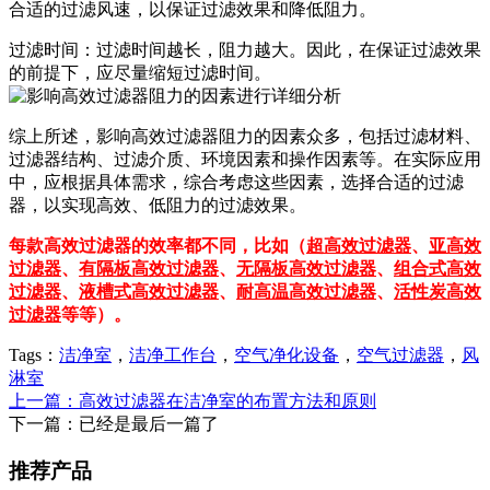
合适的过滤风速，以保证过滤效果和降低阻力。
过滤时间：过滤时间越长，阻力越大。因此，在保证过滤效果
的前提下，应尽量缩短过滤时间。
综上所述，影响高效过滤器阻力的因素众多，包括过滤材料、
过滤器结构、过滤介质、环境因素和操作因素等。在实际应用
中，应根据具体需求，综合考虑这些因素，选择合适的过滤
器，以实现高效、低阻力的过滤效果。
每款高效过滤器的效率都不同，比如（
超高效过滤器
、
亚高效
过滤器
、
有隔板高效过滤器
、
无隔板高效过滤器
、
组合式高效
过滤器
、
液槽式高效过滤器
、
耐高温高效过滤器
、
活性炭高效
过滤器
等等）。
Tags：
洁净室
，
洁净工作台
，
空气净化设备
，
空气过滤器
，
风
淋室
上一篇：高效过滤器在洁净室的布置方法和原则
下一篇：已经是最后一篇了
推荐产品