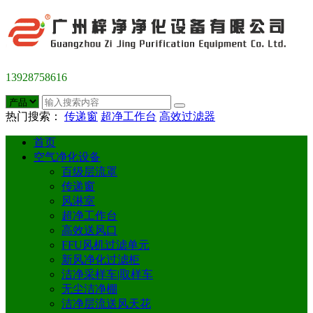
13928758616
热门搜索：
传递窗
超净工作台
高效过滤器
首页
空气净化设备
百级层流罩
传递窗
风淋室
超净工作台
高效送风口
FFU风机过滤单元
新风净化过滤柜
洁净采样车|取样车
无尘洁净棚
洁净层流送风天花