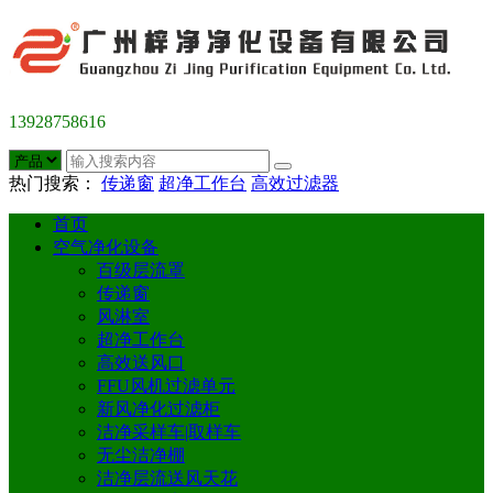
13928758616
热门搜索：
传递窗
超净工作台
高效过滤器
首页
空气净化设备
百级层流罩
传递窗
风淋室
超净工作台
高效送风口
FFU风机过滤单元
新风净化过滤柜
洁净采样车|取样车
无尘洁净棚
洁净层流送风天花