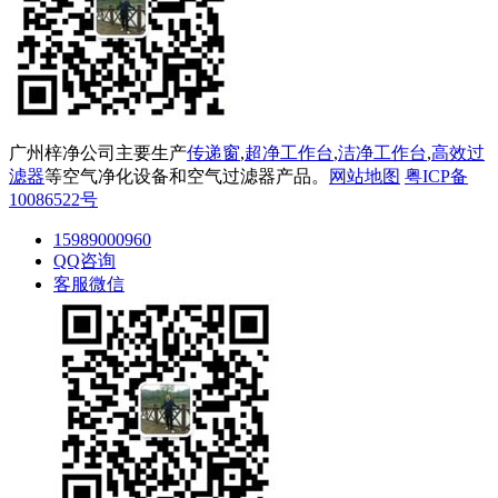
广州梓净公司主要生产
传递窗
,
超净工作台
,
洁净工作台
,
高效过
滤器
等空气净化设备和空气过滤器产品。
网站地图
粤ICP备
10086522号
15989000960
QQ咨询
客服微信