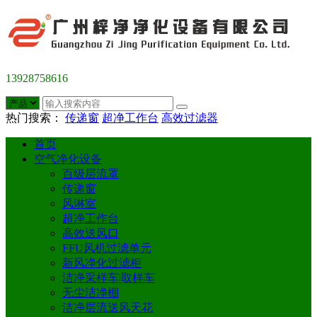
13928758616
热门搜索：
传递窗
超净工作台
高效过滤器
首页
空气净化设备
百级层流罩
传递窗
风淋室
超净工作台
高效送风口
FFU风机过滤单元
新风净化过滤柜
洁净采样车|取样车
无尘洁净棚
洁净层流送风天花