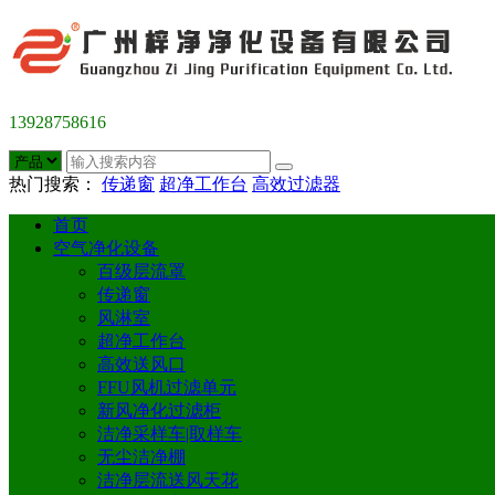
13928758616
热门搜索：
传递窗
超净工作台
高效过滤器
首页
空气净化设备
百级层流罩
传递窗
风淋室
超净工作台
高效送风口
FFU风机过滤单元
新风净化过滤柜
洁净采样车|取样车
无尘洁净棚
洁净层流送风天花