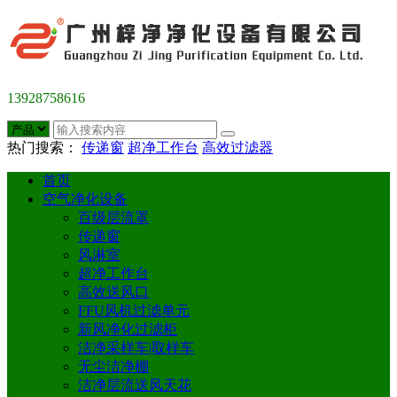
13928758616
热门搜索：
传递窗
超净工作台
高效过滤器
首页
空气净化设备
百级层流罩
传递窗
风淋室
超净工作台
高效送风口
FFU风机过滤单元
新风净化过滤柜
洁净采样车|取样车
无尘洁净棚
洁净层流送风天花