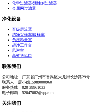
化学过滤器/活性炭过滤器
金属网过滤器
净化设备
百级层流罩
洁净采样车|取样车
负压称量室
超净工作台
风淋室
高效送风口
联系我们
公司地址：广东省广州市番禺区大龙街长沙路29号
联系人：唐小姐15989000960
服务热线：020-39961033
电子邮箱：52047082@qq.com
关注我们