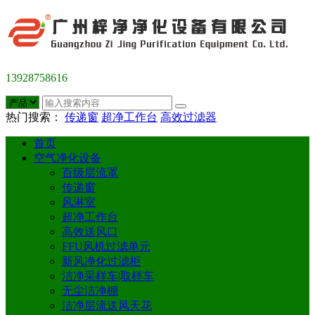
13928758616
热门搜索：
传递窗
超净工作台
高效过滤器
首页
空气净化设备
百级层流罩
传递窗
风淋室
超净工作台
高效送风口
FFU风机过滤单元
新风净化过滤柜
洁净采样车|取样车
无尘洁净棚
洁净层流送风天花