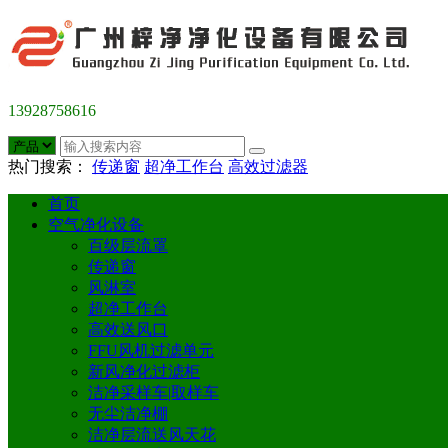
13928758616
热门搜索：
传递窗
超净工作台
高效过滤器
首页
空气净化设备
百级层流罩
传递窗
风淋室
超净工作台
高效送风口
FFU风机过滤单元
新风净化过滤柜
洁净采样车|取样车
无尘洁净棚
洁净层流送风天花