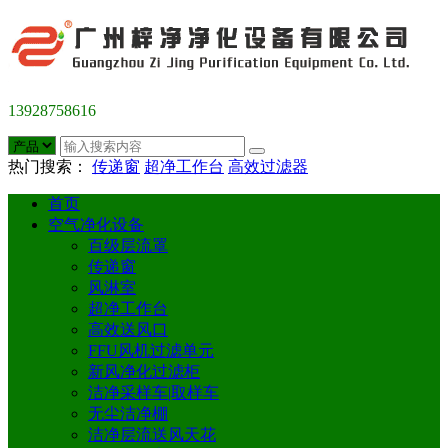
13928758616
热门搜索：
传递窗
超净工作台
高效过滤器
首页
空气净化设备
百级层流罩
传递窗
风淋室
超净工作台
高效送风口
FFU风机过滤单元
新风净化过滤柜
洁净采样车|取样车
无尘洁净棚
洁净层流送风天花