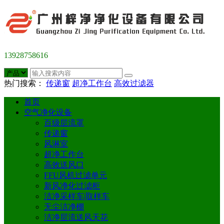
13928758616
热门搜索：
传递窗
超净工作台
高效过滤器
首页
空气净化设备
百级层流罩
传递窗
风淋室
超净工作台
高效送风口
FFU风机过滤单元
新风净化过滤柜
洁净采样车|取样车
无尘洁净棚
洁净层流送风天花