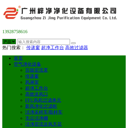
13928758616
热门搜索：
传递窗
超净工作台
高效过滤器
首页
空气净化设备
百级层流罩
传递窗
风淋室
超净工作台
高效送风口
FFU风机过滤单元
新风净化过滤柜
洁净采样车|取样车
无尘洁净棚
洁净层流送风天花