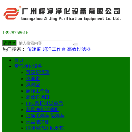
13928758616
热门搜索：
传递窗
超净工作台
高效过滤器
首页
空气净化设备
百级层流罩
传递窗
风淋室
超净工作台
高效送风口
FFU风机过滤单元
新风净化过滤柜
洁净采样车|取样车
无尘洁净棚
洁净层流送风天花