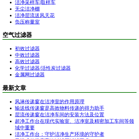
洁净采样车|取样车
无尘洁净棚
洁净层流送风天花
负压称量室
空气过滤器
初效过滤器
中效过滤器
高效过滤器
化学过滤器/活性炭过滤器
金属网过滤器
最新文章
风淋传递窗在洁净室的作用原理
输送线传递窗是高效物料传递的得力助手
层流传递窗在洁净车间的安装方法及位置
超净工作台在现代实验室、洁净室及精密加工车间等领
域中重要
洁净工作台：守护洁净生产环境的守护者