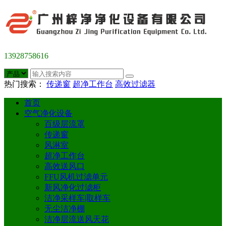
13928758616
热门搜索：
传递窗
超净工作台
高效过滤器
首页
空气净化设备
百级层流罩
传递窗
风淋室
超净工作台
高效送风口
FFU风机过滤单元
新风净化过滤柜
洁净采样车|取样车
无尘洁净棚
洁净层流送风天花