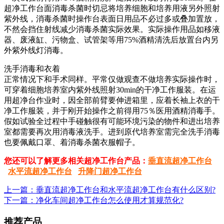
超净工作台面消毒杀菌时切忌将培养细胞和培养用液另外照射
紫外线，消毒杀菌时操作台表面日用品不必过多或叠加置放，
不然会挡住射线减少消毒杀菌实际效果。实际操作用品如移液
器、废液缸、污物盒、试管架等用75%酒精清洗后放置台内另
外紫外线灯消毒。
洗手消毒和衣着
正常情况下和手术同样。平常仅做观查不做培养实际操作时，
可穿着细胞培养室内紫外线照射30min的干净工作服装。在运
用超净台作业时，因全部前臂要伸进箱里，应着长袖上衣的干
净工作服装，并于刚开始操作之前得用75％医用酒精消毒手。
假如试验全过程中手碰触很有可能环境污染的物件和进出培养
室都需要再次用消毒液洗手。进到原代培养室需完全洗手消毒
也要佩戴口罩、着消毒杀菌衣服帽子。
您还可以了解更多相关超净工作台产品：
垂直流超净工作台
水平流超净工作台
升降门超净工作台
上一篇：​垂直流超净工作台和水平流超净工作台有什么区别?
下一篇：净化车间超净工作台怎么使用才算规范化?
推荐产品