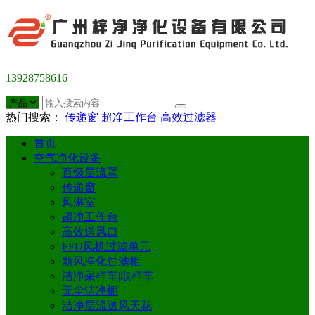
13928758616
热门搜索：
传递窗
超净工作台
高效过滤器
首页
空气净化设备
百级层流罩
传递窗
风淋室
超净工作台
高效送风口
FFU风机过滤单元
新风净化过滤柜
洁净采样车|取样车
无尘洁净棚
洁净层流送风天花