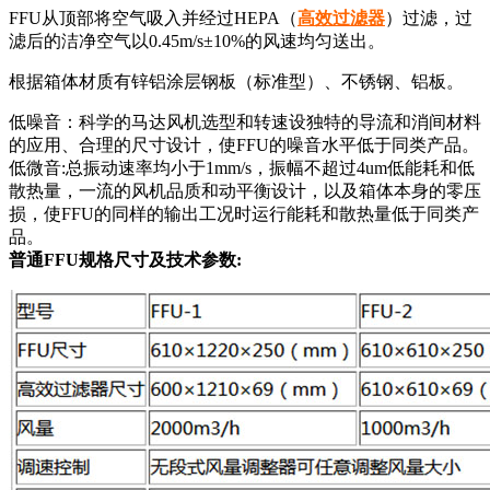
FFU从顶部将空气吸入并经过HEPA（
高效过滤器
）过滤，过
滤后的洁净空气以0.45m/s±10%的风速均匀送出。
根据箱体材质有锌铝涂层钢板（标准型）、不锈钢、铝板。
低噪音：科学的马达风机选型和转速设独特的导流和消间材料
的应用、合理的尺寸设计，使FFU的噪音水平低于同类产品。
低微音:总振动速率均小于1mm/s，振幅不超过4um低能耗和低
散热量，一流的风机品质和动平衡设计，以及箱体本身的零压
损，使FFU的同样的输出工况时运行能耗和散热量低于同类产
品。
普通FFU规格尺寸及技术参数: