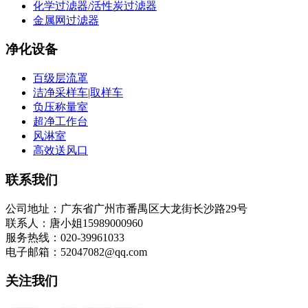
化学过滤器/活性炭过滤器
金属网过滤器
净化设备
百级层流罩
洁净采样车|取样车
负压称量室
超净工作台
风淋室
高效送风口
联系我们
公司地址：广东省广州市番禺区大龙街长沙路29号
联系人：唐小姐15989000960
服务热线：020-39961033
电子邮箱：52047082@qq.com
关注我们