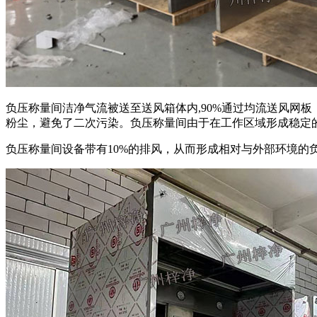
负压称量间洁净气流被送至送风箱体内,90%通过均流送风网
粉尘，避免了二次污染。负压称量间由于在工作区域形成稳定
负压称量间设备带有10%的排风，从而形成相对与外部环境的