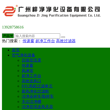
13928758616
热门搜索：
传递窗
超净工作台
高效过滤器
首页
空气净化设备
百级层流罩
传递窗
风淋室
超净工作台
高效送风口
FFU风机过滤单元
新风净化过滤柜
洁净采样车|取样车
无尘洁净棚
洁净层流送风天花