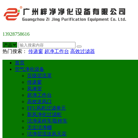
13928758616
热门搜索：
传递窗
超净工作台
高效过滤器
首页
空气净化设备
百级层流罩
传递窗
风淋室
超净工作台
高效送风口
FFU风机过滤单元
新风净化过滤柜
洁净采样车|取样车
无尘洁净棚
洁净层流送风天花