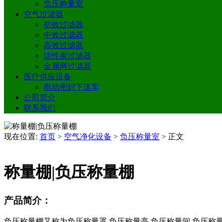
负压称量室
空气过滤器
初效过滤器
中效过滤器
高效过滤器
活性炭过滤器
金属网过滤器
医疗供应设备
电动密封下送车
公司简介
联系我们
现在位置:
首页
>
空气净化设备
>
负压称量室
>
正文
称量棚|负压称量棚
产品简介：
负压称量棚又称为负压称量罩,负压称量亭,负压称量间,负压称量