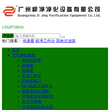
13928758616
热门搜索：
传递窗
超净工作台
高效过滤器
首页
空气净化设备
百级层流罩
传递窗
风淋室
超净工作台
高效送风口
FFU风机过滤单元
新风净化过滤柜
洁净采样车|取样车
无尘洁净棚
洁净层流送风天花