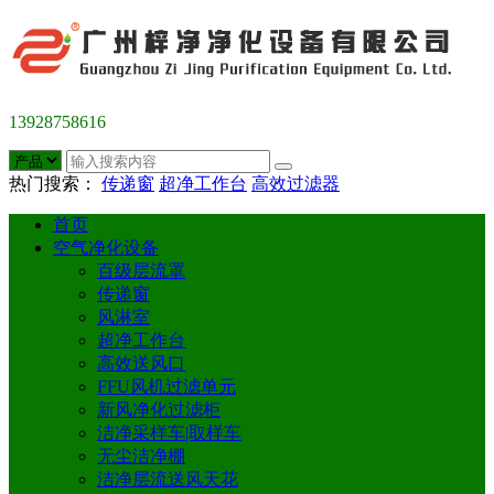
13928758616
热门搜索：
传递窗
超净工作台
高效过滤器
首页
空气净化设备
百级层流罩
传递窗
风淋室
超净工作台
高效送风口
FFU风机过滤单元
新风净化过滤柜
洁净采样车|取样车
无尘洁净棚
洁净层流送风天花