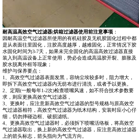
耐高温高效空气过滤器|烘箱过滤器使用前注意事项
：
因耐高温空气过滤器所使用的有机硅胶及无机胶固化过程中都
是从表面往里固化，注胶高度越厚，越难固化，正常情况下胶
水固化时间为3-7天，如果未完全固化的高温高效过滤器直接
装入到高温设备上正常使用，势必会造成高温胶开裂、膨胀及
胶水脱离外框等现象；
维护与保养要点：
1、高效空气过滤器表面发黑，容纳尘埃较多时，阻力增大，
即拆下高效空气过滤器内无纺布进行清洗，或者予以更换。
2、定期(一般每年1-2次)检查喷嘴风速，如不符合技术参数要
求，则应更换高效空气过滤器 。
3、更换时，应注意新高效空气过滤器的型号规格与原高效空
气过滤器相符，高效空气过滤器为纸木结构，安装时应小心仔
细，切勿摔碰边框、破损滤纸。
4、更换高效空气过滤器时，必须拆下喷嘴活络板，将高效空
气过滤器取出，换上新的高效空气过滤器，应注意高效过滤器
上的箭头标志，箭头指向为气流方向。