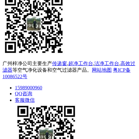
广州梓净公司主要生产
传递窗
,
超净工作台
,
洁净工作台
,
高效过
滤器
等空气净化设备和空气过滤器产品。
网站地图
粤ICP备
10086522号
15989000960
QQ咨询
客服微信