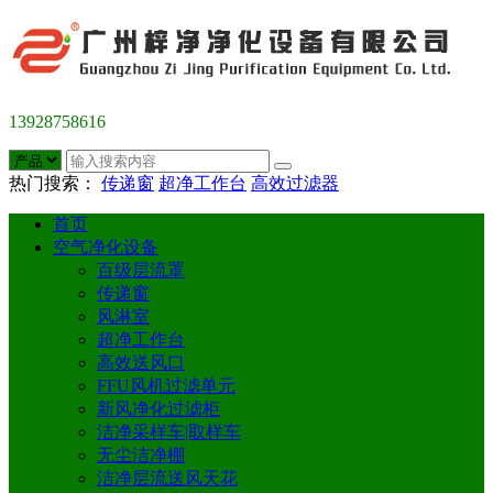
13928758616
热门搜索：
传递窗
超净工作台
高效过滤器
首页
空气净化设备
百级层流罩
传递窗
风淋室
超净工作台
高效送风口
FFU风机过滤单元
新风净化过滤柜
洁净采样车|取样车
无尘洁净棚
洁净层流送风天花