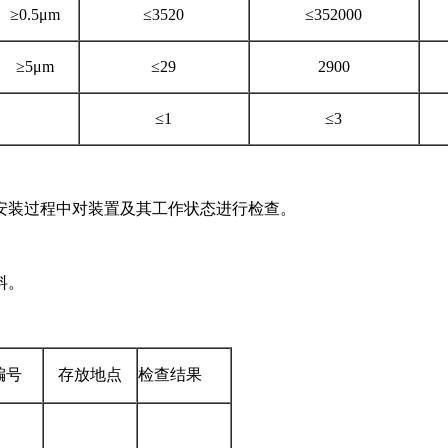
≥0.5μm
≤3520
≤352000
≥5μm
≤29
2900
≤1
≤3
安装过程中对装置及其工作状态进行检查。
料。
编号
存放地点
检查结果