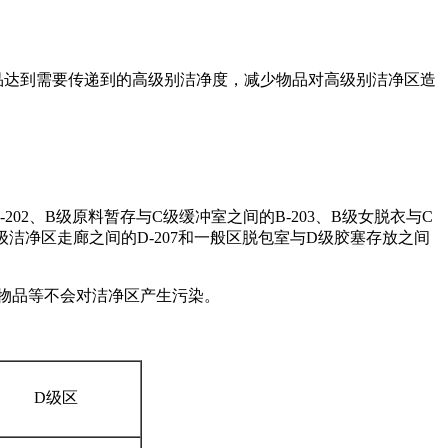
品达到需要传递到的高级别洁净度，减少物品对高级别洁净区造
02、B级原料暂存与C级缓冲室之间的B-203、B级女脱衣与C
D级洁净区走廊之间的D-207和一般区脱包室与D级胶塞存放之间
递物品等不会对洁净区产生污染。
D级区