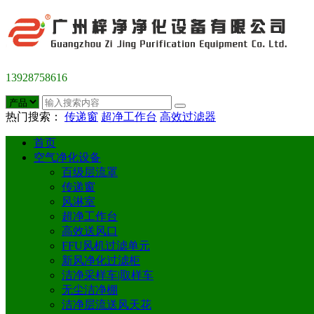
13928758616
热门搜索：
传递窗
超净工作台
高效过滤器
首页
空气净化设备
百级层流罩
传递窗
风淋室
超净工作台
高效送风口
FFU风机过滤单元
新风净化过滤柜
洁净采样车|取样车
无尘洁净棚
洁净层流送风天花