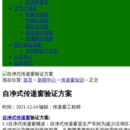
负压称量室
空气过滤器
初效过滤器
中效过滤器
高效过滤器
活性炭过滤器
金属网过滤器
医疗供应设备
电动密封下送车
公司简介
联系我们
现在位置:
首页
>
新闻中心
>
传递窗知识
>
正文
自净式传递窗验证方案
时间：2021-12-14
编辑：传递窗工程师
自净式传递窗
验证方案:
1.1自净式传递窗概述：自净式传递窗是生产车间为减少洁净
造成的污染降低到最低程度。头孢菌素类粉针车间使用的自净