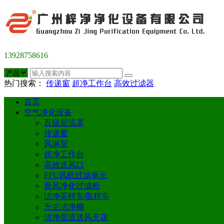
13928758616
热门搜索：
传递窗
超净工作台
高效过滤器
首页
空气净化设备
百级层流罩
传递窗
风淋室
超净工作台
高效送风口
FFU风机过滤单元
新风净化过滤柜
洁净采样车|取样车
无尘洁净棚
洁净层流送风天花