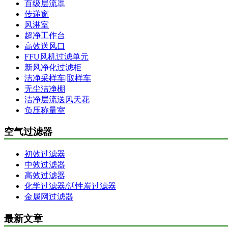
百级层流罩
传递窗
风淋室
超净工作台
高效送风口
FFU风机过滤单元
新风净化过滤柜
洁净采样车|取样车
无尘洁净棚
洁净层流送风天花
负压称量室
空气过滤器
初效过滤器
中效过滤器
高效过滤器
化学过滤器/活性炭过滤器
金属网过滤器
最新文章