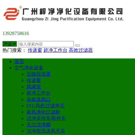
13928758616
热门搜索：
传递窗
超净工作台
高效过滤器
首页
空气净化设备
百级层流罩
传递窗
风淋室
超净工作台
高效送风口
FFU风机过滤单元
新风净化过滤柜
洁净采样车|取样车
无尘洁净棚
洁净层流送风天花