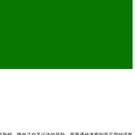
。
持新鲜，降低了交叉污染的风险。而普通传递窗则是采用对流气