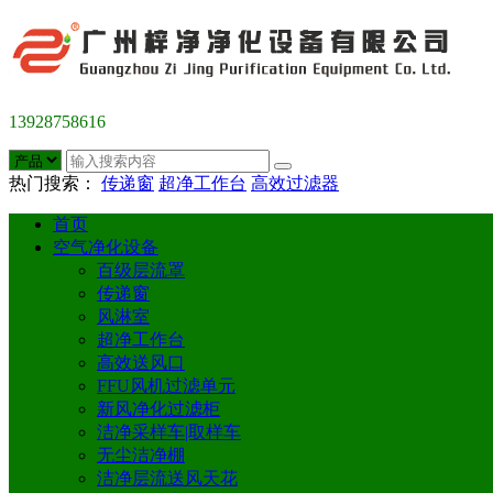
13928758616
热门搜索：
传递窗
超净工作台
高效过滤器
首页
空气净化设备
百级层流罩
传递窗
风淋室
超净工作台
高效送风口
FFU风机过滤单元
新风净化过滤柜
洁净采样车|取样车
无尘洁净棚
洁净层流送风天花