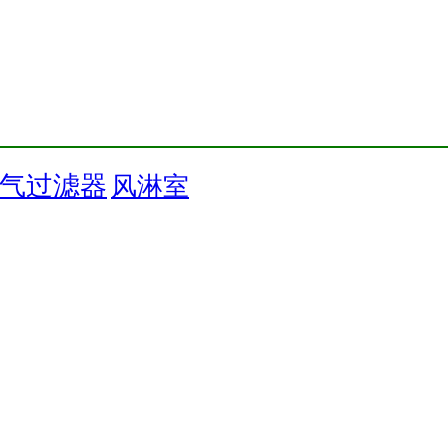
气过滤器
风淋室