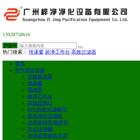
13928758616
热门搜索：
传递窗
超净工作台
高效过滤器
首页
空气净化设备
百级层流罩
传递窗
风淋室
超净工作台
高效送风口
FFU风机过滤单元
新风净化过滤柜
洁净采样车|取样车
无尘洁净棚
洁净层流送风天花