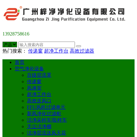
13928758616
热门搜索：
传递窗
超净工作台
高效过滤器
首页
空气净化设备
百级层流罩
传递窗
风淋室
超净工作台
高效送风口
FFU风机过滤单元
新风净化过滤柜
洁净采样车|取样车
无尘洁净棚
洁净层流送风天花