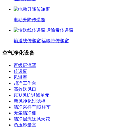
电动升降传递窗
输送线传递窗|运输带传递窗
空气净化设备
百级层流罩
传递窗
风淋室
超净工作台
高效送风口
FFU风机过滤单元
新风净化过滤柜
洁净采样车|取样车
无尘洁净棚
洁净层流送风天花
负压称量室