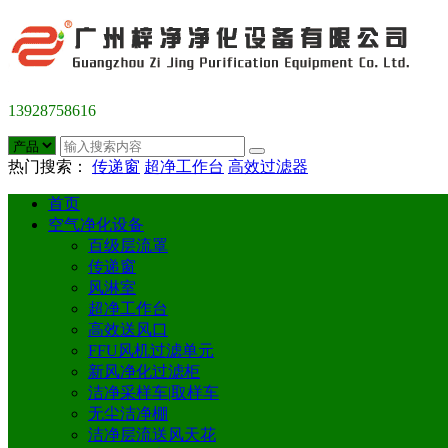
13928758616
热门搜索：
传递窗
超净工作台
高效过滤器
首页
空气净化设备
百级层流罩
传递窗
风淋室
超净工作台
高效送风口
FFU风机过滤单元
新风净化过滤柜
洁净采样车|取样车
无尘洁净棚
洁净层流送风天花