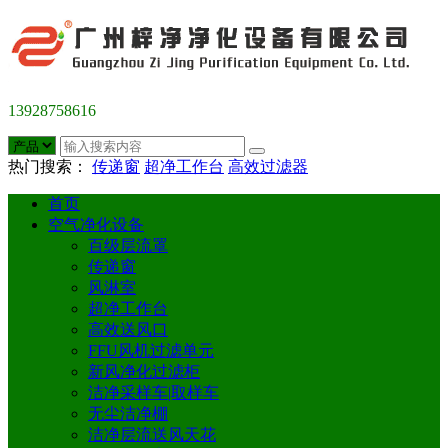
13928758616
热门搜索：
传递窗
超净工作台
高效过滤器
首页
空气净化设备
百级层流罩
传递窗
风淋室
超净工作台
高效送风口
FFU风机过滤单元
新风净化过滤柜
洁净采样车|取样车
无尘洁净棚
洁净层流送风天花