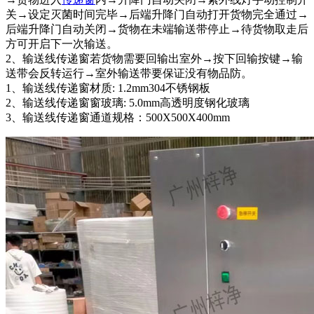
关→设定灭菌时间完毕→后端升降门自动打开货物完全通过→
后端升降门自动关闭→货物在未端输送带停止→待货物取走后
方可开启下一次输送。
2、输送线传递窗若货物需要回输出室外→按下回输按键→输
送带会反转运行→室外输送带要保证没有物品防。
1、输送线传递窗材质: 1.2mm304不锈钢板
2、输送线传递窗窗玻璃: 5.0mm高透明度钢化玻璃
3、输送线传递窗通道规格：500X500X400mm