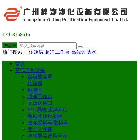
13928758616
热门搜索：
传递窗
超净工作台
高效过滤器
首页
空气净化设备
百级层流罩
传递窗
风淋室
超净工作台
高效送风口
FFU风机过滤单元
新风净化过滤柜
洁净采样车|取样车
无尘洁净棚
洁净层流送风天花