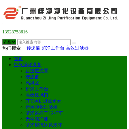
13928758616
热门搜索：
传递窗
超净工作台
高效过滤器
首页
空气净化设备
百级层流罩
传递窗
风淋室
超净工作台
高效送风口
FFU风机过滤单元
新风净化过滤柜
洁净采样车|取样车
无尘洁净棚
洁净层流送风天花