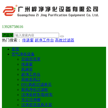
13928758616
热门搜索：
传递窗
超净工作台
高效过滤器
首页
空气净化设备
百级层流罩
传递窗
风淋室
超净工作台
高效送风口
FFU风机过滤单元
新风净化过滤柜
洁净采样车|取样车
无尘洁净棚
洁净层流送风天花