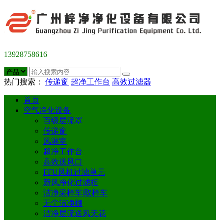
13928758616
热门搜索：
传递窗
超净工作台
高效过滤器
首页
空气净化设备
百级层流罩
传递窗
风淋室
超净工作台
高效送风口
FFU风机过滤单元
新风净化过滤柜
洁净采样车|取样车
无尘洁净棚
洁净层流送风天花