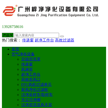
13928758616
热门搜索：
传递窗
超净工作台
高效过滤器
首页
空气净化设备
百级层流罩
传递窗
风淋室
超净工作台
高效送风口
FFU风机过滤单元
新风净化过滤柜
洁净采样车|取样车
无尘洁净棚
洁净层流送风天花