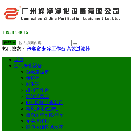
13928758616
热门搜索：
传递窗
超净工作台
高效过滤器
首页
空气净化设备
百级层流罩
传递窗
风淋室
超净工作台
高效送风口
FFU风机过滤单元
新风净化过滤柜
洁净采样车|取样车
无尘洁净棚
洁净层流送风天花