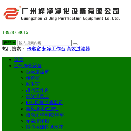
13928758616
热门搜索：
传递窗
超净工作台
高效过滤器
首页
空气净化设备
百级层流罩
传递窗
风淋室
超净工作台
高效送风口
FFU风机过滤单元
新风净化过滤柜
洁净采样车|取样车
无尘洁净棚
洁净层流送风天花