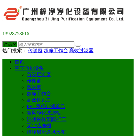
13928758616
热门搜索：
传递窗
超净工作台
高效过滤器
首页
空气净化设备
百级层流罩
传递窗
风淋室
超净工作台
高效送风口
FFU风机过滤单元
新风净化过滤柜
洁净采样车|取样车
无尘洁净棚
洁净层流送风天花