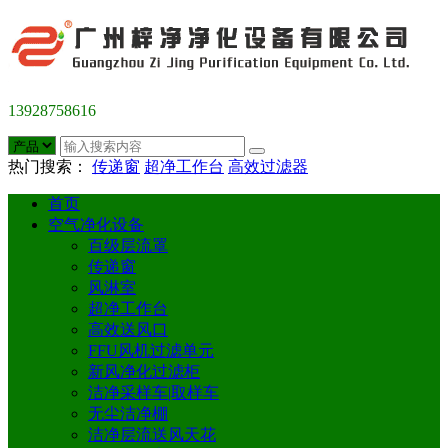
13928758616
热门搜索：
传递窗
超净工作台
高效过滤器
首页
空气净化设备
百级层流罩
传递窗
风淋室
超净工作台
高效送风口
FFU风机过滤单元
新风净化过滤柜
洁净采样车|取样车
无尘洁净棚
洁净层流送风天花