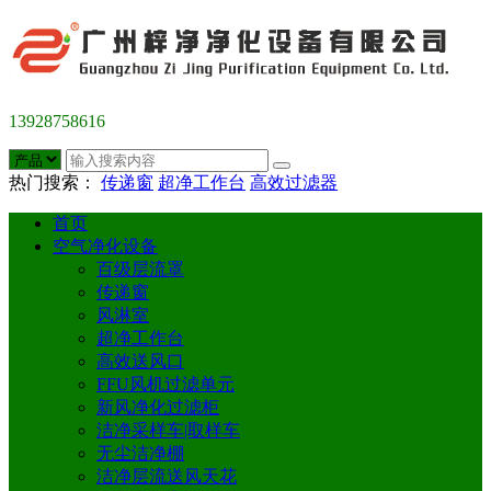
13928758616
热门搜索：
传递窗
超净工作台
高效过滤器
首页
空气净化设备
百级层流罩
传递窗
风淋室
超净工作台
高效送风口
FFU风机过滤单元
新风净化过滤柜
洁净采样车|取样车
无尘洁净棚
洁净层流送风天花