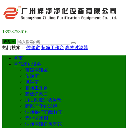
13928758616
热门搜索：
传递窗
超净工作台
高效过滤器
首页
空气净化设备
百级层流罩
传递窗
风淋室
超净工作台
高效送风口
FFU风机过滤单元
新风净化过滤柜
洁净采样车|取样车
无尘洁净棚
洁净层流送风天花