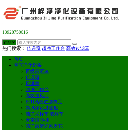
13928758616
热门搜索：
传递窗
超净工作台
高效过滤器
首页
空气净化设备
百级层流罩
传递窗
风淋室
超净工作台
高效送风口
FFU风机过滤单元
新风净化过滤柜
洁净采样车|取样车
无尘洁净棚
洁净层流送风天花